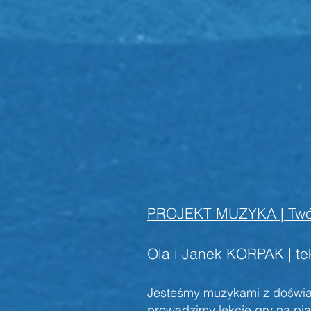
P
ROJEKT MUZYKA | Twó
Ola i Janek KORPAK | te
Jesteśmy muzykami z doświa
prowadzimy lekcje gry na pia