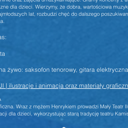
ne dla dzieci. Wierzymy, że dobra, wartościowa muzy
łodszych lat, rozbudzi chęć do dalszego poszukiwania 
a.
as:
ta
na żywo: saksofon tenorowy, gitara elektryczn
 ilustracje i animacja oraz materiały graficz
A
raficzna. Wraz z mężem Henrykiem prowadzi Mały Teatr Il
racji dla dzieci, wykorzystując starą tradycję teatru Kami