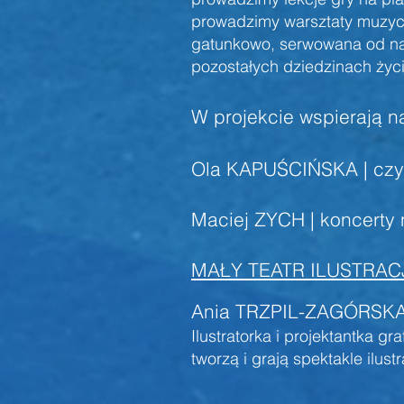
prowadzimy warsztaty muzycz
gatunkowo, serwowana od najm
pozostałych dziedzinach życi
W projekcie wspierają n
Ola KAPUŚCIŃSKA | czy
Maciej ZYCH | koncerty 
MAŁY TEATR ILUSTRACJI |
Ania TRZPIL-ZAGÓRSK
Ilustratorka i projektantka g
tworzą i grają spektakle ilust