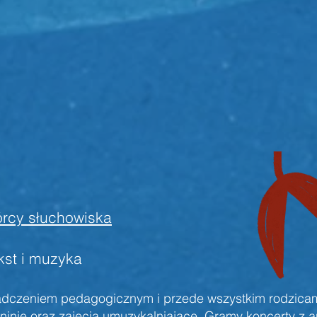
rcy słuchowiska
kst i muzyka
dczeniem pedagogicznym i przede wszystkim rodzicam
ninie oraz zajęcia umuzykalniające. Gramy koncerty z a