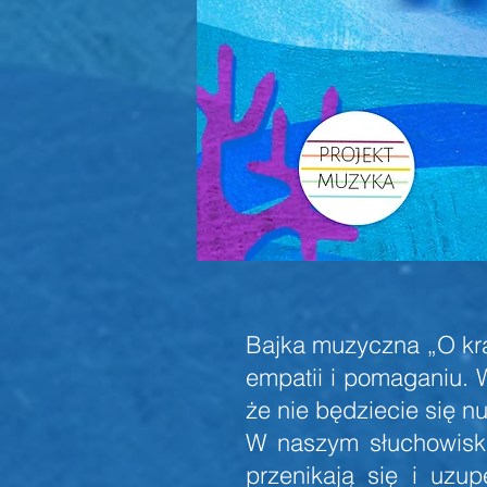
Bajka muzyczna „O kra
empatii i pomaganiu. 
że nie będziecie się n
W naszym słuchowisku
przenikają się i uzu