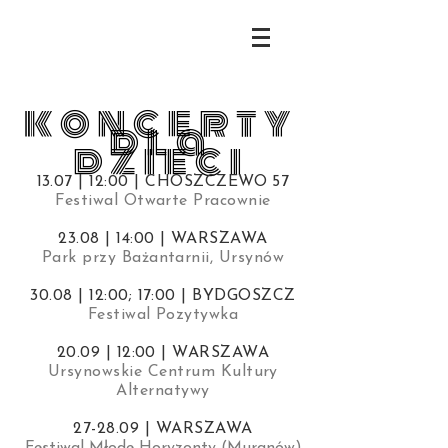
koncerty
dla
dzieci
13.07 | 12:00 | CHOSZCZEWO 57
Festiwal Otwarte Pracownie
23.08 | 14:00 | WARSZAWA
Park przy Bażantarnii, Ursynów
30.08 | 12:00; 17:00 | BYDGOSZCZ
Festiwal Pozytywka
20.09 | 12:00 | WARSZAWA
Ursynowskie Centrum Kultury
Alternatywy
27-28.09
| WARSZAWA